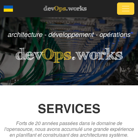
dev
Ops
.works
architecture - développement - opérations
d
e
v
O
p
s
.
w
o
r
k
s
SERVICES
Forts de 20 années passées dans le domaine de
l'opensource, nous avons accumulé une grande expérience
en planifiant et construisant des architectures système.